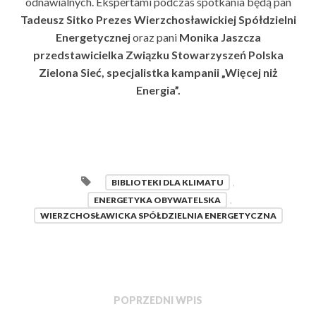
odnawialnych. Ekspertami podczas spotkania będą pan
Tadeusz Sitko Prezes Wierzchosławickiej Spółdzielni
Energetycznej
oraz pani
Monika Jaszcza
przedstawicielka Związku Stowarzyszeń Polska
Zielona Sieć, specjalistka kampanii „Więcej niż
Energia”.
BIBLIOTEKI DLA KLIMATU
,
ENERGETYKA OBYWATELSKA
,
WIERZCHOSŁAWICKA SPÓŁDZIELNIA ENERGETYCZNA
POPRZEDNI WPIS