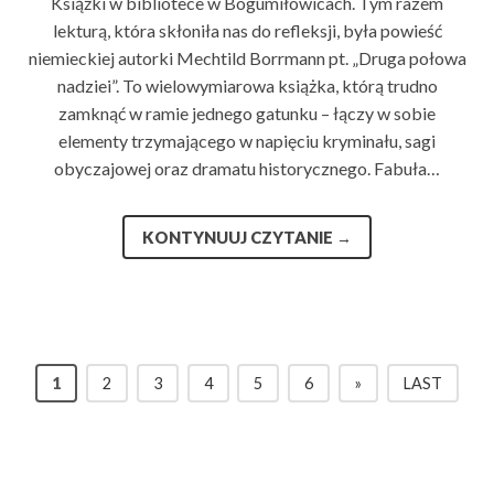
Książki w bibliotece w Bogumiłowicach. Tym razem
lekturą, która skłoniła nas do refleksji, była powieść
niemieckiej autorki Mechtild Borrmann pt. „Druga połowa
nadziei”. To wielowymiarowa książka, którą trudno
zamknąć w ramie jednego gatunku – łączy w sobie
elementy trzymającego w napięciu kryminału, sagi
obyczajowej oraz dramatu historycznego. Fabuła…
KONTYNUUJ CZYTANIE
→
1
2
3
4
5
6
»
LAST