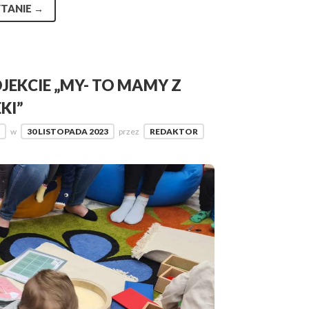
TANIE
→
EKCIE „MY- TO MAMY Z
KI”
w
30 LISTOPADA 2023
przez
REDAKTOR