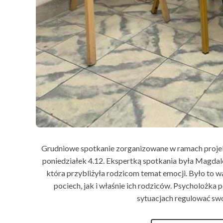
Grudniowe spotkanie zorganizowane w ramach projek
poniedziałek 4.12. Ekspertką spotkania była Magdale
która przybliżyła rodzicom temat emocji. Było to w
pociech, jak i właśnie ich rodziców. Psycholożka
sytuacjach regulować sw