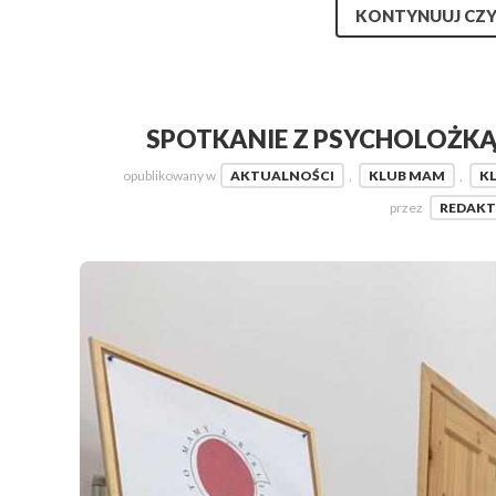
KONTYNUUJ CZY
SPOTKANIE Z PSYCHOLOŻK
opublikowany w
AKTUALNOŚCI
,
KLUB MAM
,
K
przez
REDAK