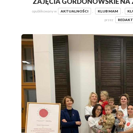
ZAJĘCIA GORDONOWSKIE NA 
opublikowany w
AKTUALNOŚCI
,
KLUB MAM
,
KL
przez
REDAK