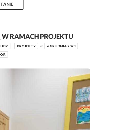
TANIE
→
Ą W RAMACH PROJEKTU
LUBY
,
PROJEKTY
w
6 GRUDNIA 2023
TOR
Archi