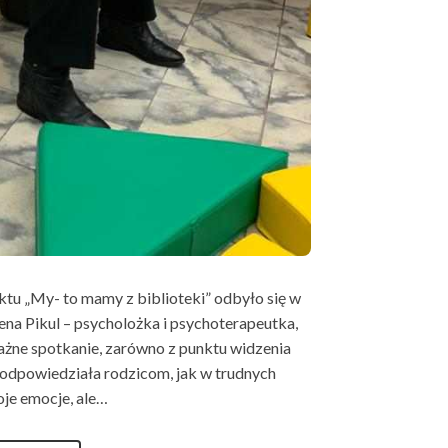
tu „My- to mamy z biblioteki” odbyło się w
na Pikul – psycholożka i psychoterapeutka,
ażne spotkanie, zarówno z punktu widzenia
 podpowiedziała rodzicom, jak w trudnych
oje emocje, ale…