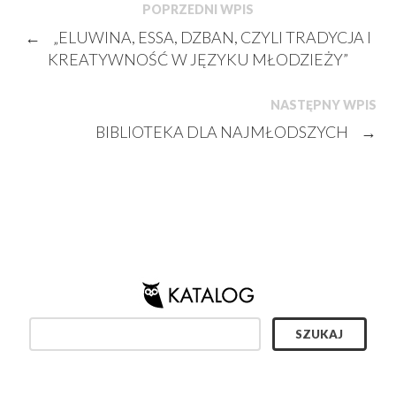
POPRZEDNI WPIS
←
„ELUWINA, ESSA, DZBAN, CZYLI TRADYCJA I
KREATYWNOŚĆ W JĘZYKU MŁODZIEŻY”
NASTĘPNY WPIS
BIBLIOTEKA DLA NAJMŁODSZYCH
→