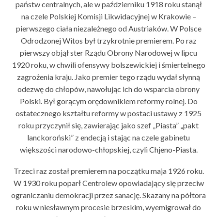
państw centralnych, ale w październiku 1918 roku stanął
na czele Polskiej Komisji Likwidacyjnej w Krakowie –
pierwszego ciała niezależnego od Austriaków. W Polsce
Odrodzonej Witos był trzykrotnie premierem. Po raz
pierwszy objął ster Rządu Obrony Narodowej w lipcu
1920 roku, w chwili ofensywy bolszewickiej i śmiertelnego
zagrożenia kraju. Jako premier tego rządu wydał słynną
odezwę do chłopów, nawołując ich do wsparcia obrony
Polski. Był gorącym orędownikiem reformy rolnej. Do
ostatecznego kształtu reformy w postaci ustawy z 1925
roku przyczynił się, zawierając jako szef „Piasta” „pakt
lanckoroński” z endecją i stając na czele gabinetu
większości narodowo-chłopskiej, czyli Chjeno-Piasta.
Trzeci raz został premierem na początku maja 1926 roku.
W 1930 roku poparł Centrolew opowiadający się przeciw
ograniczaniu demokracji przez sanację. Skazany na półtora
roku w niesławnym procesie brzeskim, wyemigrował do