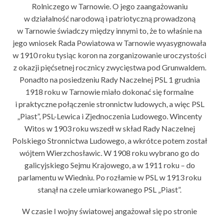
Rolniczego w Tarnowie. O jego zaangażowaniu
w działalność narodową i patriotyczną prowadzoną
w Tarnowie świadczy między innymi to, że to właśnie na
jego wniosek Rada Powiatowa w Tarnowie wyasygnowała
w 1910 roku tysiąc koron na zorganizowanie uroczystości
z okazji pięćsetnej rocznicy zwycięstwa pod Grunwaldem.
Ponadto na posiedzeniu Rady Naczelnej PSL 1 grudnia
1918 roku w Tarnowie miało dokonać się formalne
i praktyczne połączenie stronnictw ludowych, a więc PSL
„Piast”, PSL-Lewica i Zjednoczenia Ludowego. Wincenty
Witos w 1903 roku wszedł w skład Rady Naczelnej
Polskiego Stronnictwa Ludowego, a wkrótce potem został
wójtem Wierzchosławic. W 1908 roku wybrano go do
galicyjskiego Sejmu Krajowego, a w 1911 roku – do
parlamentu w Wiedniu. Po rozłamie w PSL w 1913 roku
stanął na czele umiarkowanego PSL „Piast”.
W czasie I wojny światowej angażował się po stronie