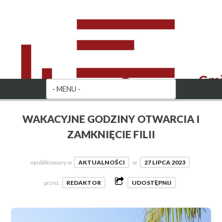
WAKACYJNE GODZINY OTWARCIA I
ZAMKNIĘCIE FILII
opublikowany w
AKTUALNOŚCI
w
27 LIPCA 2023
przez
REDAKTOR
UDOSTĘPNIJ