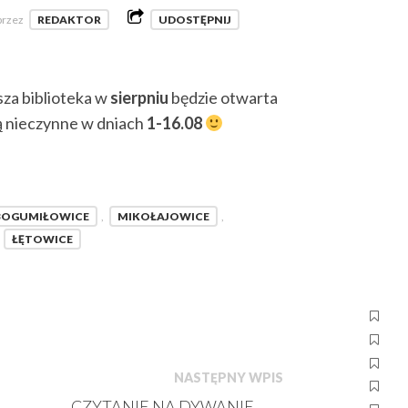
przez
REDAKTOR
UDOSTĘPNIJ
za biblioteka w
sierpniu
będzie otwarta
dą nieczynne w dniach
1-16.08
BOGUMIŁOWICE
,
MIKOŁAJOWICE
,
ŁĘTOWICE
NASTĘPNY WPIS
CZYTANIE NA DYWANIE
→