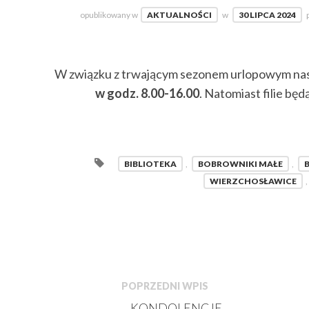
opublikowany w
AKTUALNOŚCI
w
30 LIPCA 2024
W związku z trwającym sezonem urlopowym nas
w godz. 8.00-16.00
. Natomiast filie bę
BIBLIOTEKA
,
BOBROWNIKI MAŁE
,
WIERZCHOSŁAWICE
,
POPRZEDNI WPIS
←
KONDOLENCJE