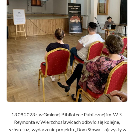
13.09.2023 r. w Gminnej Bibliotece Publicznej im. W. S.
Reymonta w Wierzchosławicach odbyło się kolejne,
szóste już, wydarzenie projektu „Dom Słowa – ojczysty w