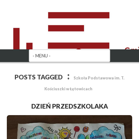
:
POSTS TAGGED
Szkoła Podstawowa im. T.
Kościuszki w Łętowicach
DZIEŃ PRZEDSZKOLAKA