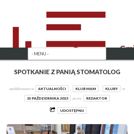
SPOTKANIE Z PANIĄ STOMATOLOG
opublikowany w
AKTUALNOŚCI
,
KLUB MAM
,
KLUBY
w
25 PAŹDZIERNIKA 2023
przez
REDAKTOR
UDOSTĘPNIJ