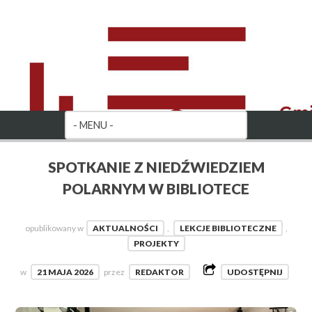
SPOTKANIE Z NIEDŹWIEDZIEM
POLARNYM W BIBLIOTECE
opublikowany w
AKTUALNOŚCI
,
LEKCJE BIBLIOTECZNE
,
PROJEKTY
w
21 MAJA 2026
przez
REDAKTOR
UDOSTĘPNIJ