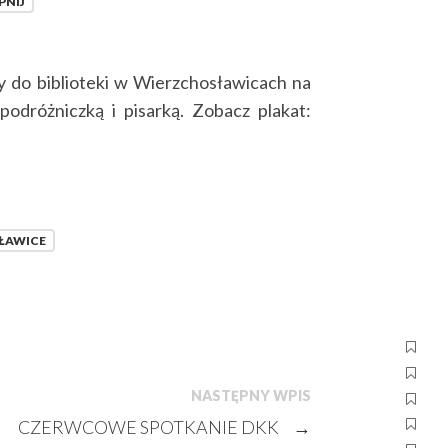
PNIJ
 do biblioteki w Wierzchosławicach na
 podróżniczką i pisarką. Zobacz plakat:
ŁAWICE
NASTĘPNY WPIS
CZERWCOWE SPOTKANIE DKK
→