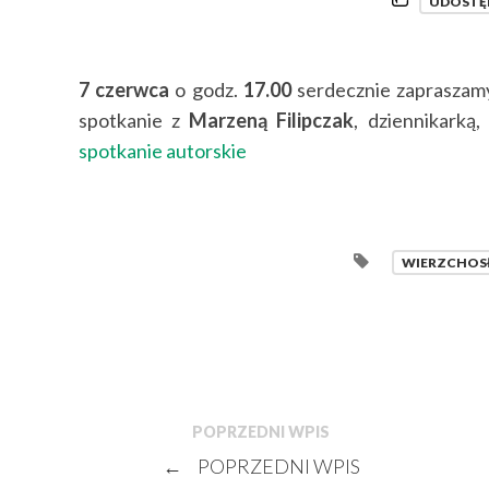
UDOSTĘ
7 czerwca
o godz.
17.00
serdecznie zapraszamy
spotkanie z
Marzeną Filipczak
, dziennikarką,
spotkanie autorskie
WIERZCHOS
POPRZEDNI WPIS
←
POPRZEDNI WPIS