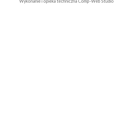
Wykonanie i opieka techniczna
Comp-Web Studio