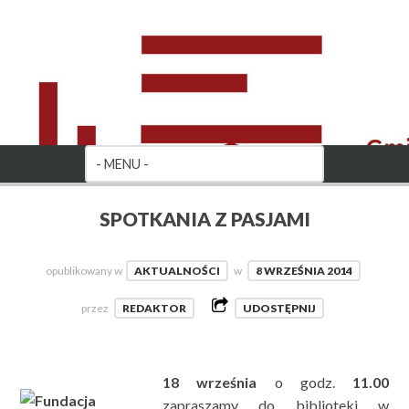
SPOTKANIA Z PASJAMI
opublikowany w
AKTUALNOŚCI
w
8 WRZEŚNIA 2014
przez
REDAKTOR
UDOSTĘPNIJ
18 września
o godz.
11.00
zapraszamy do biblioteki w