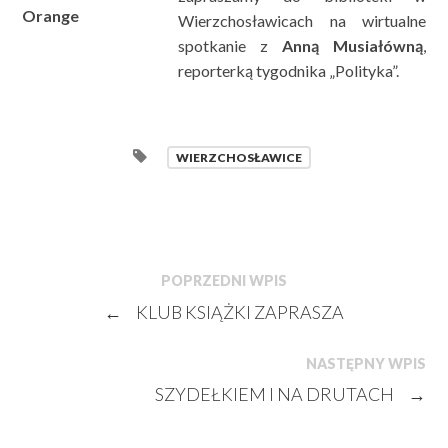
Wierzchosławicach na wirtualne
spotkanie z
Anną Musiałówną
,
reporterką tygodnika „Polityka”.
WIERZCHOSŁAWICE
POPRZEDNI WPIS
←
KLUB KSIĄŻKI ZAPRASZA
NASTĘPNY WPIS
SZYDEŁKIEM I NA DRUTACH
→