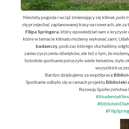
Niestety pogoda i wciąż zmieniający się klimat, pokr
się przejechać zaplanowanej trasy na rowerach, ale za 
Filipa Springera
, który opowiedział nam o kryzysie 
które w temacie klimatu możemy wykonać sami. Udało
badawczy
, podczas którego słuchaliśmy odgło
zanieczyszczeniu dźwięków, ale też o tym, że możemy
Sobotnie spotkanie poruszyło wiele tematów, było sk
wszystkich ucze
Bardzo dziękujemy za współpracę
Biblio
Spotkanie odbyło się w ramach projektu
Biblioteki 
Rozwoju Społeczeństwa 
#AkademiaKlim
#BibliotekiDla
#FilipSprin