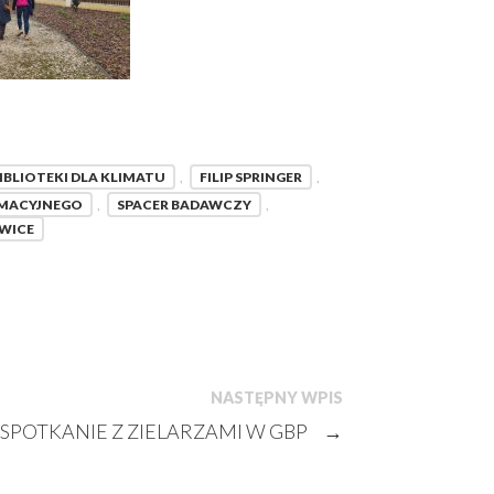
IBLIOTEKI DLA KLIMATU
,
FILIP SPRINGER
,
RMACYJNEGO
,
SPACER BADAWCZY
,
WICE
NASTĘPNY WPIS
SPOTKANIE Z ZIELARZAMI W GBP
→