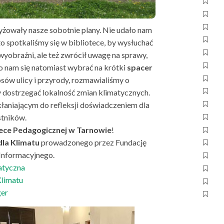
zyżowały nasze sobotnie plany. Nie udało nam
to spotkaliśmy się w bibliotece, by wysłuchać
wyobraźni, ale też zwrócił uwagę na sprawy,
 nam się natomiast wybrać na krótki
spacer
sów ulicy i przyrody, rozmawialiśmy o
 dostrzegać lokalność zmian klimatycznych.
łaniającym do refleksji doświadczeniem dla
stników.
tece Pedagogicznej w Tarnowie
!
dla Klimatu
prowadzonego przez Fundację
Informacyjnego.
atyczna
Klimatu
ger