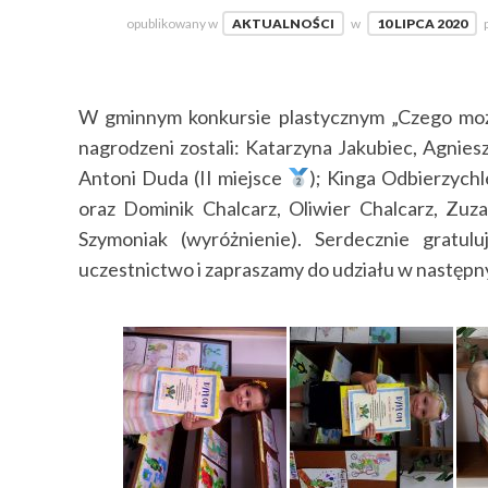
opublikowany w
AKTUALNOŚCI
w
10 LIPCA 2020
W gminnym konkursie plastycznym „Czego może
nagrodzeni zostali: Katarzyna Jakubiec, Agniesz
Antoni Duda (II miejsce
); Kinga Odbierzychl
oraz Dominik Chalcarz, Oliwier Chalcarz, Zu
Szymoniak (wyróżnienie). Serdecznie gratu
uczestnictwo i zapraszamy do udziału w następ