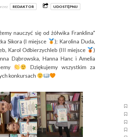
przez
REDAKTOR
UDOSTĘPNIJ
my nauczyć się od żółwika Franklina”
ka Sikora (I miejsce
); Karolina Duda,
eb, Karol Odbierzychleb (III miejsce
)
zanna Dąbrowska, Hanna Hanc i Amelia
lujemy
Dziękujemy wszystkim za
nych konkursach