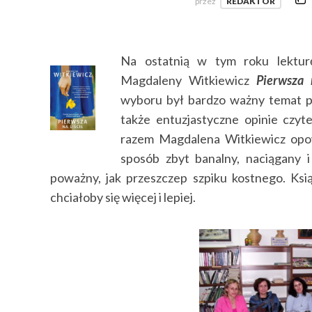
przez
REDAKTOR
Na ostatnią w tym roku lektur
Magdaleny Witkiewicz
Pierwsza 
wyboru był bardzo ważny temat po
także entuzjastyczne opinie czyt
razem Magdalena Witkiewicz opo
sposób zbyt banalny, naciągany 
poważny, jak przeszczep szpiku kostnego. Książ
chciałoby się więcej i lepiej.