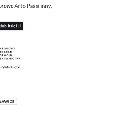
iorowe
Arto Paasilinny.
Archi
ŁAWICE