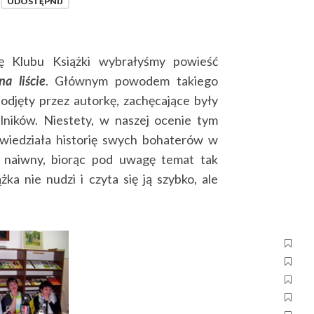
UDOSTĘPNIJ
ę Klubu Książki wybrałyśmy powieść
na liście
. Głównym powodem takiego
djęty przez autorkę, zachęcające były
elników.
Niestety, w naszej ocenie tym
wiedziała historię swych bohaterów w
i naiwny, biorąc pod uwagę temat tak
ka nie nudzi i czyta się ją szybko, ale