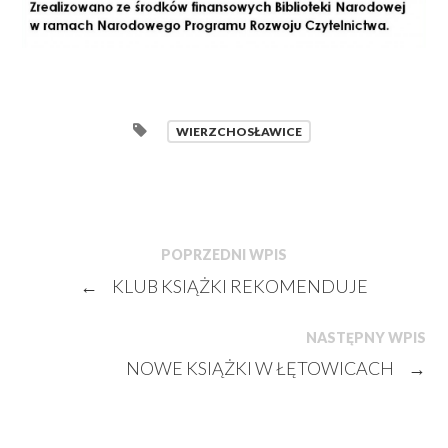
WIERZCHOSŁAWICE
POPRZEDNI WPIS
←
KLUB KSIĄŻKI REKOMENDUJE
NASTĘPNY WPIS
NOWE KSIĄŻKI W ŁĘTOWICACH
→