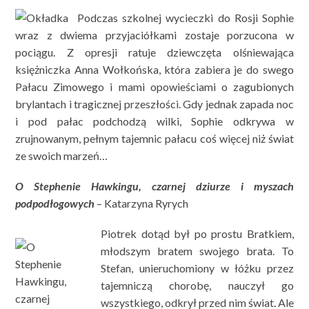
Podczas szkolnej wycieczki do Rosji Sophie
wraz z dwiema przyjaciółkami zostaje porzucona w
pociągu. Z opresji ratuje dziewczęta olśniewająca
księżniczka Anna Wołkońska, która zabiera je do swego
Pałacu Zimowego i mami opowieściami o zagubionych
brylantach i tragicznej przeszłości. Gdy jednak zapada noc
i pod pałac podchodzą wilki, Sophie odkrywa w
zrujnowanym, pełnym tajemnic pałacu coś więcej niż świat
ze swoich marzeń…
O Stephenie Hawkingu, czarnej dziurze i myszach
podpodłogowych
– Katarzyna Ryrych
Piotrek dotąd był po prostu Bratkiem,
młodszym bratem swojego brata. To
Stefan, unieruchomiony w łóżku przez
tajemniczą chorobę, nauczył go
wszystkiego, odkrył przed nim świat. Ale