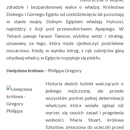
zdradzie i bezpardonowej walce o władzę. Królestwa
Dolnego i Górnego Egiptu od sześćdziesięciu lat pozostają
w stanie wojny. Dolnym Egiptem władają Hyksosi,
najeźdźcy z Azji pod przewodnictwem Apepiego. W
Tebach panuje faraon Tamose, wybitny wódz i strateg,
uznawany za tego, który może zjednoczyć podzielone
mocarstwo. Kiedy, w wyniku intryg, z rąk zabójców giną
obydwaj władcy, w Egipcie rozpętuje się piekło.
Uwięziona królowa
– Philippa Gregory
Historia dwóch kobiet walczących o
jednego mężczyznę, ale przede
wszystkim portret pełnej determinacji
władczyni, która wolała zginąć niż
wyrzec się swoich zasad i pragnienia
wolności. Maria Stuart, królowa
Szkotów, zmuszona do ucieczki przed