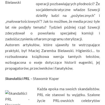
operacji pozbawiających płodności? Że
socjaldemokratyczne władze Szwecji
dzieliły ludzi na „pożytecznych” i
„małowartościowych”? Jak to możliwe, że media przez tyle
lat nie podjęły tematu? Tydzień później rząd Szwecji
zdecydował o powołaniu specjalnej komisji i
zadośćuczynieniu ofiarom programu sterylizacji.
Autorem artykułów, które ujawniły te wstrząsające
praktyki, był Maciej Zaremba Bielawski. Higieniści… to
rozbudowana książkowa wersja tamtych tekstów,
wzbogacona o eseje dotyczące historii eugeniki, jej
propagatorów, przeciwników i fanatyków.
Skandaliści PRL
–
Sławomir Koper
Każda epoka ma swoich skandalistów.
PRL nie stanowi tu wyjątku. Szalone
życie PRL-owskich celebrytów