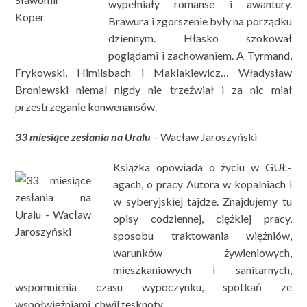
wypełniały romanse i awantury.
Brawura i zgorszenie były na porządku
dziennym. Hłasko szokował
poglądami i zachowaniem. A Tyrmand,
Frykowski, Himilsbach i Maklakiewicz… Władysław
Broniewski niemal nigdy nie trzeźwiał i za nic miał
przestrzeganie konwenansów.
33 miesiące zesłania na Uralu
– Wacław Jaroszyński
Książka opowiada o życiu w GUŁ-
agach, o pracy Autora w kopalniach i
w syberyjskiej tajdze. Znajdujemy tu
opisy codziennej, ciężkiej pracy,
sposobu traktowania więźniów,
warunków żywieniowych,
mieszkaniowych i sanitarnych,
wspomnienia czasu wypoczynku, spotkań ze
współwięźniami, chwil tęsknoty…