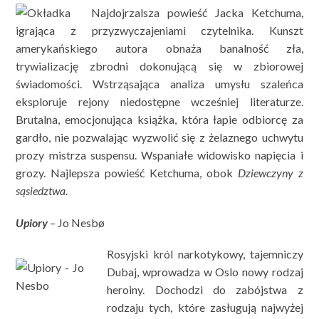
Najdojrzalsza powieść Jacka Ketchuma,
igrająca z przyzwyczajeniami czytelnika. Kunszt
amerykańskiego autora obnaża banalność zła,
trywializację zbrodni dokonującą się w zbiorowej
świadomości. Wstrząsająca analiza umysłu szaleńca
eksploruje rejony niedostępne wcześniej literaturze.
Brutalna, emocjonująca książka, która łapie odbiorcę za
gardło, nie pozwalając wyzwolić się z żelaznego uchwytu
prozy mistrza suspensu. Wspaniałe widowisko napięcia i
grozy. Najlepsza powieść Ketchuma, obok
Dziewczyny z
sąsiedztwa
.
Upiory
–
Jo Nesbø
Rosyjski król narkotykowy, tajemniczy
Dubaj, wprowadza w Oslo nowy rodzaj
heroiny. Dochodzi do zabójstwa z
rodzaju tych, które zasługują najwyżej