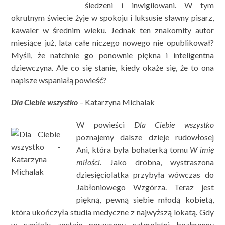
śledzeni i inwigilowani. W tym
okrutnym świecie żyje w spokoju i luksusie sławny pisarz,
kawaler w średnim wieku. Jednak ten znakomity autor
miesiące już, lata całe niczego nowego nie opublikował?
Myśli, że natchnie go ponownie piękna i inteligentna
dziewczyna. Ale co się stanie, kiedy okaże się, że to ona
napisze wspaniałą powieść?
Dla Ciebie wszystko
– Katarzyna Michalak
W powieści
Dla Ciebie wszystko
poznajemy dalsze dzieje rudowłosej
Ani, która była bohaterką tomu
W imię
miłości
. Jako drobna, wystraszona
dziesięciolatka przybyła wówczas do
Jabłoniowego Wzgórza. Teraz jest
piękną, pewną siebie młodą kobietą,
która ukończyła studia medyczne z najwyższą lokatą. Gdy
w szpitalu zostaje porzucony czteroletni bezbronny