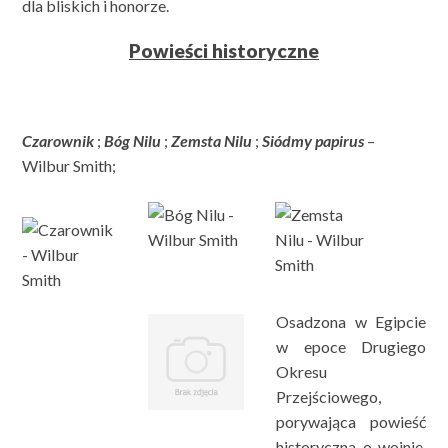
dla bliskich i honorze.
Powieści historyczne
Czarownik
;
Bóg Nilu
;
Zemsta Nilu
;
Siódmy papirus
–
Wilbur Smith;
Osadzona w Egipcie
w epoce Drugiego
Okresu
Przejściowego,
porywająca powieść
historyczna o wojnie,