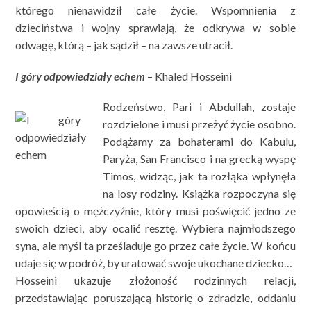
którego nienawidził całe życie. Wspomnienia z
dzieciństwa i wojny sprawiają, że odkrywa w sobie
odwagę, którą – jak sądził – na zawsze utracił.
I góry odpowiedziały echem
– Khaled Hosseini
Rodzeństwo, Pari i Abdullah, zostaje
rozdzielone i musi przeżyć życie osobno.
Podążamy za bohaterami do Kabulu,
Paryża, San Francisco i na grecką wyspę
Timos, widząc, jak ta rozłąka wpłynęła
na losy rodziny. Książka rozpoczyna się
opowieścią o mężczyźnie, który musi poświęcić jedno ze
swoich dzieci, aby ocalić resztę. Wybiera najmłodszego
syna, ale myśl ta prześladuje go przez całe życie. W końcu
udaje się w podróż, by uratować swoje ukochane dziecko…
Hosseini ukazuje złożoność rodzinnych relacji,
przedstawiając poruszającą historię o zdradzie, oddaniu