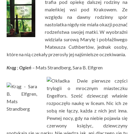
trafia pod opiekę dalszej rodziny na
maleńkiej wsi pod Krakowem. Ze
względu na dawny rodzinny spór
nastolatka nigdy nie miała okazji poznać
rodzeństwa swojej matki. W wyobraźni
widziała surową Marylę i pobłażliwego
Mateusza Cuthbertów, jednak osoby,
które na nią czekały przerosły jej najśmielsze oczekiwania.
Krąg
;
Ogień
– Mats Strandberg, Sara B. Elfgren
Dwie pierwsze części
trylogii o mrocznym miasteczku
Engelfors. Sześć dziewcząt właśnie
rozpoczęło naukę w liceum. Nic ich ze
sobą nie łączy, każda z nich jest inna.
Pewnej nocy, gdy na niebie pojawia się
czerwony księżyc, dziewczyny
spotykają się w parku. Nie wiedzą jak, ani dlaczego się tu