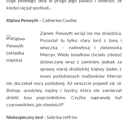
staje pewnego dnia w progu jego pałacu i twierdzi, że
kiedyś się już spotkali…
Klątwa Penwyth
– Catherine Coulter
Zamek Penwyth wciąż nie ma dziedzica.
Pozostał tu tylko stary lord z żoną i
wnuczką – rudowłosą i zielonooką
Merryn. Wielu śmiałków chciało zdobyć
dziewczynę wraz z zamkiem, jednak za
sprawą starej druidzkiej klątwy żaden z
nowo poślubionych małżonków Merryn
nie doczekał nocy poślubnej. Aż wreszcie pojawił się sir
Bishop, urodziwy, mężny i bystry, który nie zamierzał
dzielić losu poprzedników. Czyżby naprawdę był
czarownikiem, jak obwieścił?
Niebezpieczny lord
– Sabrina Jeffries