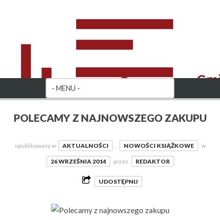
POLECAMY Z NAJNOWSZEGO ZAKUPU
opublikowany w
AKTUALNOŚCI
,
NOWOŚCI KSIĄŻKOWE
w
26 WRZEŚNIA 2014
przez
REDAKTOR
UDOSTĘPNIJ