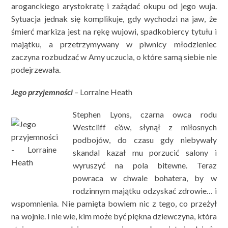
aroganckiego arystokratę i zażądać okupu od jego wuja.
Sytuacja jednak się komplikuje, gdy wychodzi na jaw, że
śmierć markiza jest na rękę wujowi, spadkobiercy tytułu i
majątku, a przetrzymywany w piwnicy młodzieniec
zaczyna rozbudzać w Amy uczucia, o które samą siebie nie
podejrzewała.
Jego przyjemności
–
Lorraine Heath
Stephen Lyons, czarna owca rodu
Westcliff e’ów, słynął z miłosnych
podbojów, do czasu gdy niebywały
skandal kazał mu porzucić salony i
wyruszyć na pola bitewne. Teraz
powraca w chwale bohatera, by w
rodzinnym majątku odzyskać zdrowie… i
wspomnienia. Nie pamięta bowiem nic z tego, co przeżył
na wojnie. I nie wie, kim może być piękna dziewczyna, która