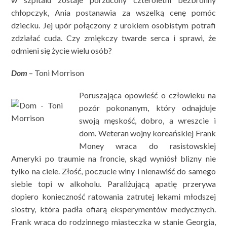
chłopczyk, Ania postanawia za wszelką cenę pomóc
dziecku. Jej upór połączony z urokiem osobistym potrafi
zdziałać cuda. Czy zmiękczy twarde serca i sprawi, że
odmieni się życie wielu osób?
Dom
– Toni Morrison
Poruszająca opowieść o człowieku na
pozór pokonanym, który odnajduje
swoją męskość, dobro, a wreszcie i
dom. Weteran wojny koreańskiej Frank
Money wraca do rasistowskiej
Ameryki po traumie na froncie, skąd wyniósł blizny nie
tylko na ciele. Złość, poczucie winy i nienawiść do samego
siebie topi w alkoholu. Paraliżującą apatię przerywa
dopiero konieczność ratowania zatrutej lekami młodszej
siostry, która padła ofiarą eksperymentów medycznych.
Frank wraca do rodzinnego miasteczka w stanie Georgia,