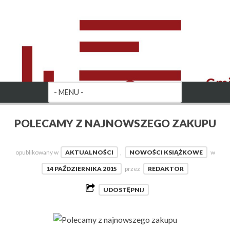
POLECAMY Z NAJNOWSZEGO ZAKUPU
opublikowany w
AKTUALNOŚCI
,
NOWOŚCI KSIĄŻKOWE
w
14 PAŹDZIERNIKA 2015
przez
REDAKTOR
UDOSTĘPNIJ