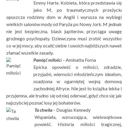
Emmy Harte. Kobieta, która przedstawia się
jako M, po traumatycznych przeżyciu
opuszcza rodzinny dom w Anglii i wyrusza na wybiegi
wielkich salonów mody od Paryża po Nowy Jork. M jednak
nie jest bezpieczna, blask jupiterów, przyciąga uwagę
groźnego psychopaty. Dziewczyna musi zrobić wszystko
co w jej mocy, aby ocalić siebie i swoich najbliższych nawet
złamać wszelkie zasady.
Pamięć miłośc
i – Aminatta Forna
Epicka opowieść o miłości, zdradzie,
przyjaźni, wierności młodzieńczym ideałom,
osadzona w ogarniętej wojną domową
zachodniej Afryce. Nie jest to książka lekka i
przyjemna, ale trudno się od niej oderwać, gdyż chce się jak
najszybciej poznać losy jej bohaterów.
Ta chwila
– Douglas Kennedy
Wspaniała, wzruszająca, wielowątkowa
powieść. Historia miłości tragicznej,