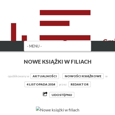
NOWE KSIĄŻKI W FILIACH
opublikowany w
AKTUALNOŚCI
,
NOWOŚCI KSIĄŻKOWE
w
4 LISTOPADA 2014
przez
REDAKTOR
UDOSTĘPNIJ