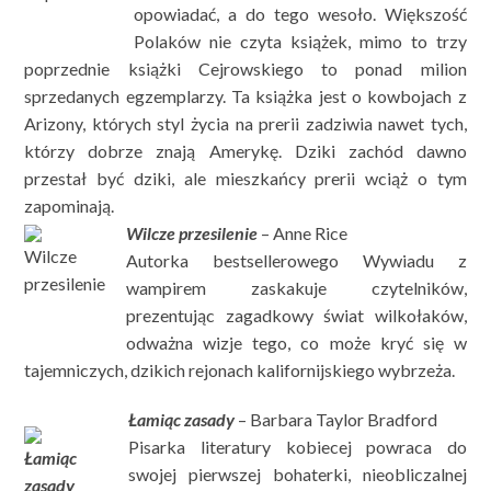
opowiadać, a do tego wesoło. Większość
Polaków nie czyta książek, mimo to trzy
poprzednie książki Cejrowskiego to ponad milion
sprzedanych egzemplarzy. Ta książka jest o kowbojach z
Arizony, których styl życia na prerii zadziwia nawet tych,
którzy dobrze znają Amerykę. Dziki zachód dawno
przestał być dziki, ale mieszkańcy prerii wciąż o tym
zapominają.
Wilcze przesilenie
– Anne Rice
Autorka bestsellerowego Wywiadu z
wampirem zaskakuje czytelników,
prezentując zagadkowy świat wilkołaków,
odważna wizje tego, co może kryć się w
tajemniczych, dzikich rejonach kalifornijskiego wybrzeża.
Ł
amiąc zasady
– Barbara Taylor Bradford
Pisarka literatury kobiecej powraca do
swojej pierwszej bohaterki, nieobliczalnej