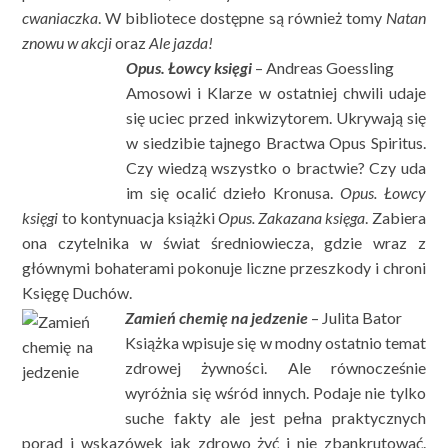
cwaniaczka
. W bibliotece dostępne są również tomy
Natan
znowu w akcji
oraz
Ale jazda!
Opus. Łowcy księgi
– Andreas Goessling
Amosowi i Klarze w ostatniej chwili udaje
się uciec przed inkwizytorem. Ukrywają się
w siedzibie tajnego Bractwa Opus Spiritus.
Czy wiedzą wszystko o bractwie? Czy uda
im się ocalić dzieło Kronusa.
Opus. Łowcy
księgi
to kontynuacja książki
Opus. Zakazana księga
. Zabiera
ona czytelnika w świat średniowiecza, gdzie wraz z
głównymi bohaterami pokonuje liczne przeszkody i chroni
Księgę Duchów.
Zamień chemię na jedzenie
– Julita Bator
Książka wpisuje się w modny ostatnio temat
zdrowej żywności. Ale równocześnie
wyróżnia się wśród innych. Podaje nie tylko
suche fakty ale jest pełna praktycznych
porad i wskazówek jak zdrowo żyć i nie zbankrutować.