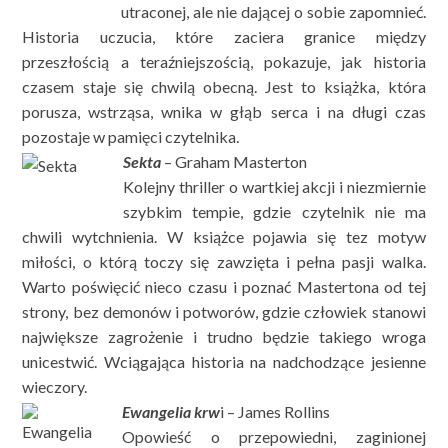
utraconej, ale nie dającej o sobie zapomnieć.
Historia uczucia, które zaciera granice między
przeszłością a teraźniejszością, pokazuje, jak historia
czasem staje się chwilą obecną. Jest to książka, która
porusza, wstrząsa, wnika w głąb serca i na długi czas
pozostaje w pamięci czytelnika.
Sekta
– Graham Masterton
Kolejny thriller o wartkiej akcji i niezmiernie
szybkim tempie, gdzie czytelnik nie ma
chwili wytchnienia. W książce pojawia się tez motyw
miłości, o którą toczy się zawzięta i pełna pasji walka.
Warto poświęcić nieco czasu i poznać Mastertona od tej
strony, bez demonów i potworów, gdzie człowiek stanowi
największe zagrożenie i trudno będzie takiego wroga
unicestwić. Wciągająca historia na nadchodzące jesienne
wieczory.
Ewangelia krw
i – James Rollins
Opowieść o przepowiedni, zaginionej