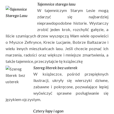
Tajemnice starego lasu
W tajemniczym Starym Lesie mogą
zdarzyć się najbardziej
nieprawdopodobne historie. Wystarczy
zrobić jeden krok, rozchylić gałęzie, a
liście szumiących drzew wyszepczą Wam wiele opowieści
o Myszce Zefirynce, Krecie Lucjanie, Bobrze Baltazarze i
wielu innych mieszkańcach lasu. Jeśli chcecie poznać ich
marzenia, radości oraz większe i mniejsze zmartwienia, a
także tajemnice, przeczytajcie tę książeczkę
Szereg literek bez usterek
W książeczce, pośród przepięknych
ilustracji, ukryły się wierszyki dziwne,
zabawne i pokręcone, pozwalające lepiej
wyćwiczyć sprawne posługiwanie się
językiem ojczystym.
Cztery łapy i ogon