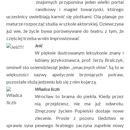
znajomych przypomina jeden wielki portal
randkowy i magiel towarzyski, którego
uczestnicy uwielbiają karmić się plotkami. Ola planuje po
maturze rozpocząć studia w szkole aktorskiej. Dziewczyna
już wie, że życie bywa porównywane do teatru. z tym, że
częściej trzeba w nim improwizować
Jeść
W pięknie ilustrowanym leksykonie znany i
lubiany językoznawca, prof. Jerzy Bralczyk,
omówił sto osiemdziesiąt jeden „smacznych słów”. Są to w
większości nazwy apetycznie brzmiących potraw,
pozostałe służą jedzeniu lub się z nim kojarzą.
Władca liczb
Wrocław to brama do piekła. Kiedy przez
nią przejdziesz, nie ma już odwrotu.
Zmęczony życiem Popielski dostaje nowe
zlecenie. Proste z pozoru śledztwo w
sprawie syna pewnego hrabiego zaczyna zupełnie nowy