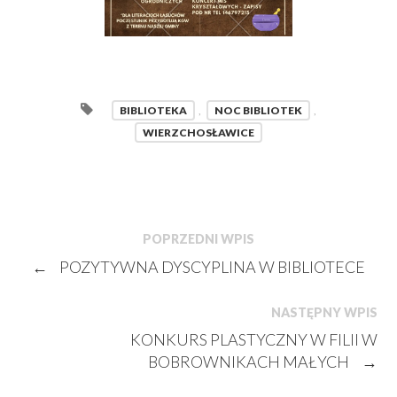
BIBLIOTEKA
,
NOC BIBLIOTEK
,
WIERZCHOSŁAWICE
POPRZEDNI WPIS
←
POZYTYWNA DYSCYPLINA W BIBLIOTECE
NASTĘPNY WPIS
KONKURS PLASTYCZNY W FILII W
BOBROWNIKACH MAŁYCH
→