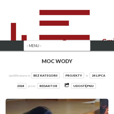
MOC WODY
opublikowany w
BEZ KATEGORII
,
PROJEKTY
w
24 LIPCA
2024
przez
REDAKTOR
UDOSTĘPNIJ