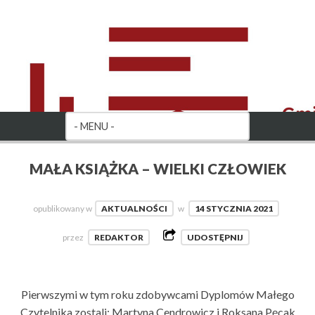
MAŁA KSIĄŻKA – WIELKI CZŁOWIEK
opublikowany w
AKTUALNOŚCI
w
14 STYCZNIA 2021
przez
REDAKTOR
UDOSTĘPNIJ
Pierwszymi w tym roku zdobywcami Dyplomów Małego
Czytelnika zostali: Martyna Cendrowicz i Roksana Pęcak