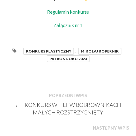
Regulamin konkursu
Załącznik nr 1
KONKURS PLASTYCZNY
,
MIKOŁAJ KOPERNIK
,
PATRON ROKU 2023
POPRZEDNI WPIS
←
KONKURS W FILII W BOBROWNIKACH
MAŁYCH ROZSTRZYGNIĘTY
NASTĘPNY WPIS