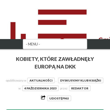
KOBIETY, KTÓRE ZAWŁADNĘŁY
EUROPĄ NA DKK
opublikowany w
AKTUALNOŚCI
,
DYSKUSYJNY KLUB KSIĄŻKI
w
4 PAŹDZIERNIKA 2023
przez
REDAKTOR
UDOSTĘPNIJ