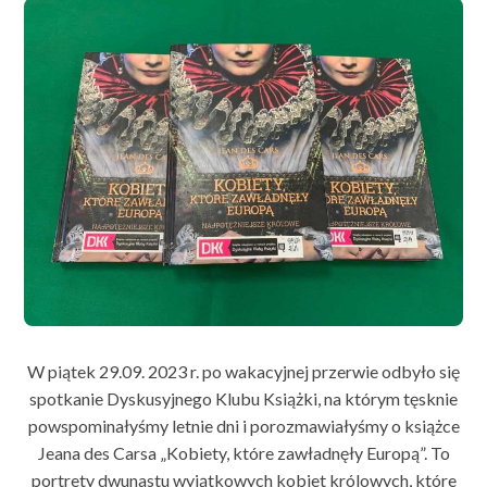
W piątek 29.09. 2023 r. po wakacyjnej przerwie odbyło się
spotkanie Dyskusyjnego Klubu Książki, na którym tęsknie
powspominałyśmy letnie dni i porozmawiałyśmy o książce
Jeana des Carsa „Kobiety, które zawładnęły Europą”. To
portrety dwunastu wyjątkowych kobiet królowych, które