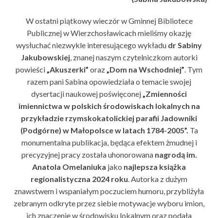
W ostatni piątkowy wieczór w Gminnej Bibliotece
Publicznej w Wierzchosławicach mieliśmy okazję
wysłuchać niezwykle interesującego wykładu
dr Sabiny
Jakubowskiej
, znanej naszym czytelniczkom autorki
powieści
„Akuszerki”
oraz
„Dom na Wschodniej”
. Tym
razem pani Sabina opowiedziała o temacie swojej
dysertacji naukowej poświęconej
„Zmienności
imiennictwa w polskich środowiskach lokalnych na
przykładzie rzymskokatolickiej parafii Jadowniki
(Podgórne) w Małopolsce w latach 1784-2005”.
Ta
monumentalna publikacja, będąca efektem żmudnej i
precyzyjnej pracy została uhonorowana
nagrodą im.
Anatola Omelaniuka
jako
najlepsza książka
regionalistyczna 2024 roku
. Autorka z dużym
znawstwem i wspaniałym poczuciem humoru, przybliżyła
zebranym odkryte przez siebie motywacje wyboru imion,
ich znaczenie w środowisku lokalnym oraz podała