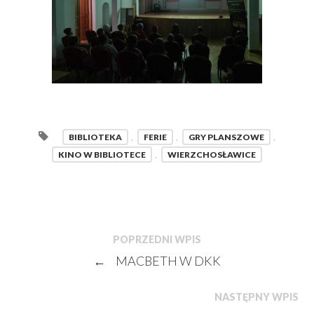
BIBLIOTEKA
,
FERIE
,
GRY PLANSZOWE
,
KINO W BIBLIOTECE
,
WIERZCHOSŁAWICE
POPRZEDNI WPIS
←
MACBETH W DKK
NASTĘPNY WPIS