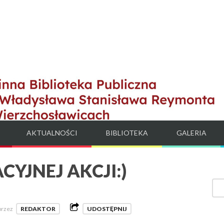
AKTUALNOŚCI
BIBLIOTEKA
GALERIA
YJNEJ AKCJI:)
przez
REDAKTOR
UDOSTĘPNIJ