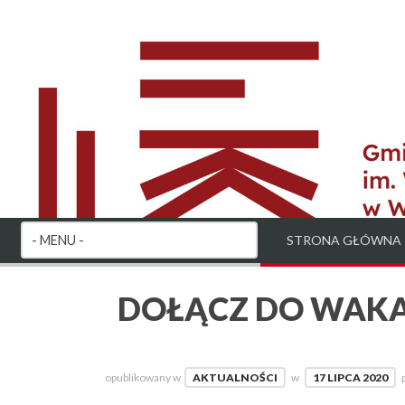
STRONA GŁÓWNA
DOŁĄCZ DO WAKAC
opublikowany w
AKTUALNOŚCI
w
17 LIPCA 2020