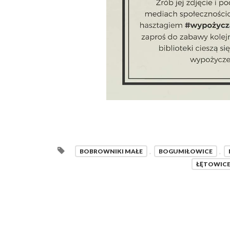
BOBROWNIKI MAŁE
,
BOGUMIŁOWICE
,
ŁĘTOWIC