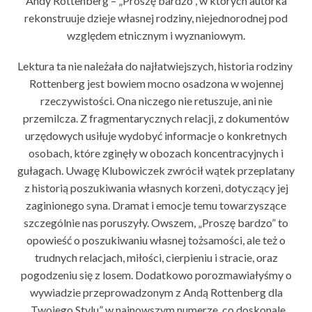
Andy Rottenberg – „Proszę bardzo”, w których autorka
rekonstruuje dzieje własnej rodziny, niejednorodnej pod
względem etnicznym i wyznaniowym.
Lektura ta nie należała do najłatwiejszych, historia rodziny
Rottenberg jest bowiem mocno osadzona w wojennej
rzeczywistości. Ona niczego nie retuszuje, ani nie
przemilcza. Z fragmentarycznych relacji, z dokumentów
urzędowych usiłuje wydobyć informacje o konkretnych
osobach, które zginęły w obozach koncentracyjnych i
gułagach. Uwagę Klubowiczek zwrócił wątek przeplatany
z historią poszukiwania własnych korzeni, dotyczący jej
zaginionego syna. Dramat i emocje temu towarzyszące
szczególnie nas poruszyły. Owszem, „Proszę bardzo” to
opowieść o poszukiwaniu własnej tożsamości, ale też o
trudnych relacjach, miłości, cierpieniu i stracie, oraz
pogodzeniu się z losem. Dodatkowo porozmawiałyśmy o
wywiadzie przeprowadzonym z Andą Rottenberg dla
„Twojego Stylu” w najnowszym numerze, co doskonale