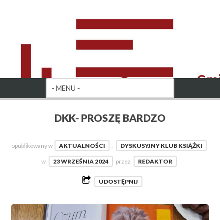
DKK- PROSZĘ BARDZO
opublikowany w
AKTUALNOŚCI
,
DYSKUSYJNY KLUB KSIĄŻKI
w
23 WRZEŚNIA 2024
przez
REDAKTOR
UDOSTĘPNIJ