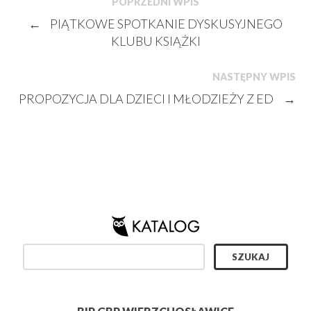
POPRZEDNI WPIS
←
PIĄTKOWE SPOTKANIE DYSKUSYJNEGO
KLUBU KSIĄŻKI
NASTĘPNY WPIS
PROPOZYCJA DLA DZIECI I MŁODZIEŻY Z ED
→