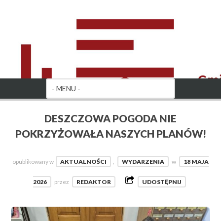
DESZCZOWA POGODA NIE
POKRZYŻOWAŁA NASZYCH PLANÓW!
opublikowany w
AKTUALNOŚCI
,
WYDARZENIA
w
18 MAJA
2026
przez
REDAKTOR
UDOSTĘPNIJ