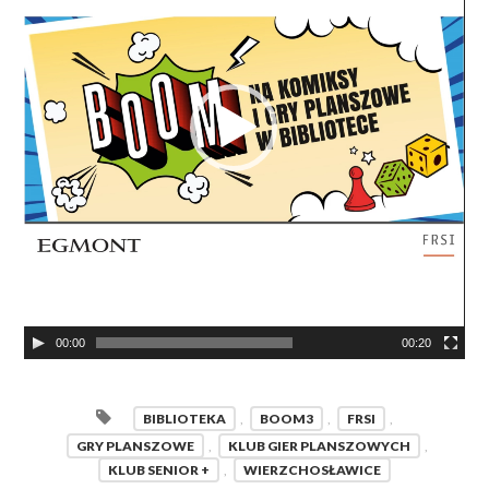
00:00
00:20
BIBLIOTEKA
,
BOOM3
,
FRSI
,
GRY PLANSZOWE
,
KLUB GIER PLANSZOWYCH
,
KLUB SENIOR +
,
WIERZCHOSŁAWICE