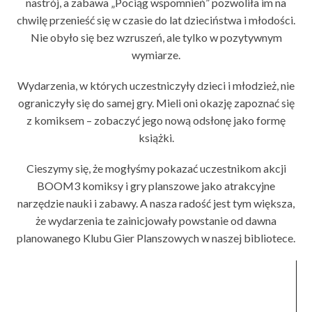
nastrój, a zabawa „Pociąg wspomnień” pozwoliła im na
chwilę przenieść się w czasie do lat dzieciństwa i młodości.
Nie obyło się bez wzruszeń, ale tylko w pozytywnym
wymiarze.
Wydarzenia, w których uczestniczyły dzieci i młodzież, nie
ograniczyły się do samej gry. Mieli oni okazję zapoznać się
z komiksem – zobaczyć jego nową odsłonę jako formę
książki.
Cieszymy się, że mogłyśmy pokazać uczestnikom akcji
BOOM3 komiksy i gry planszowe jako atrakcyjne
narzędzie nauki i zabawy. A nasza radość jest tym większa,
że wydarzenia te zainicjowały powstanie od dawna
planowanego Klubu Gier Planszowych w naszej bibliotece.
Odtwarzacz
video