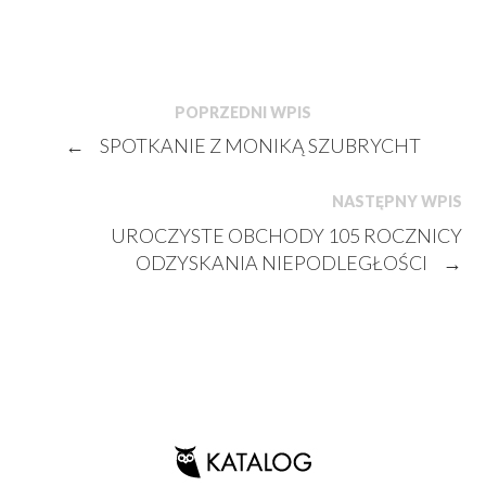
POPRZEDNI WPIS
←
SPOTKANIE Z MONIKĄ SZUBRYCHT
NASTĘPNY WPIS
UROCZYSTE OBCHODY 105 ROCZNICY
ODZYSKANIA NIEPODLEGŁOŚCI
→