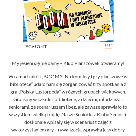
My jesieni się nie damy – Klub Planszówek otwieramy!
W ramach akcji „BOOM3! Na komiksy i gry planszowe w
bibliotece” udało nam się zorganizować trzy spotkania z
grą „Polska Luxtorpeda” w różnych grupach wiekowych.
Graliśmy w szkole i bibliotece, z dziećmi, młodzieżą i
seniorami, ze scenariuszem i bez, ale zawsze sprawiało to
wszystkim wielką frajdę. Nasze Seniorki z Klubu Senior +
doskonale wpisały się w scenariusz zajęć z
wykorzystaniem gry – rywalizacja wprawiła je w dobry