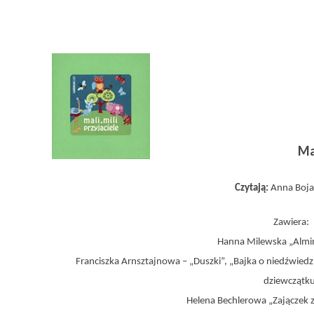
Mal
Czytają:
Anna Boja
Zawiera:
Hanna Milewska „Almi
Franciszka Arnsztajnowa – „Duszki”, „Bajka o niedźwied
dziewczątk
Helena Bechlerowa „Zajączek z