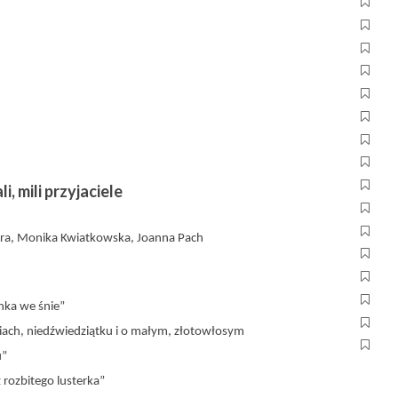
i, mili przyjaciele
ra, Monika Kwiatkowska, Joanna Pach
nka we śnie”
ziach, niedźwiedziątku i o małym, złotowłosym
u”
 rozbitego lusterka”