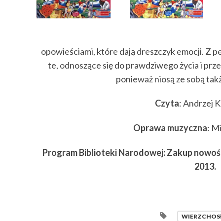
opowieściami, które dają dreszczyk emocji. Z 
te, odnoszące się do prawdziwego życia i prz
ponieważ niosą ze sobą takż
Czyta
: Andrzej 
Oprawa muzyczna
: M
Program Biblioteki Narodowej: Zakup nowośc
2013.
WIERZCHOS