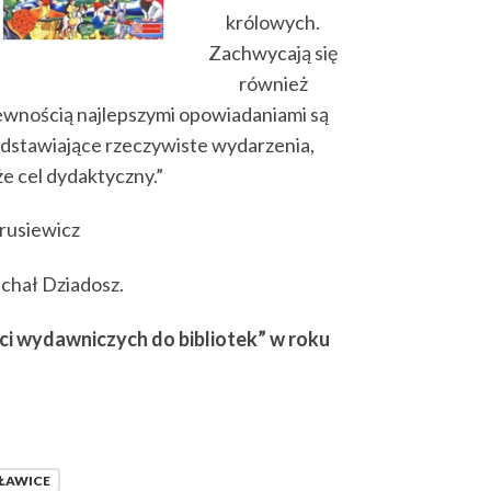
królowych.
Zachwycają się
również
pewnością najlepszymi opowiadaniami są
edstawiające rzeczywiste wydarzenia,
e cel dydaktyczny.”
Krusiewicz
ichał Dziadosz.
i wydawniczych do bibliotek” w roku
ŁAWICE