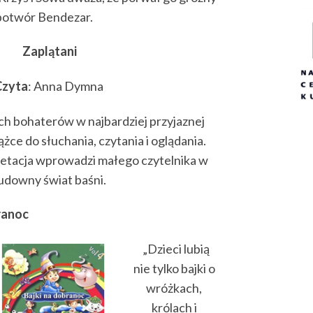
potwór Bendezar.
Zaplątani
Czyta
: Anna Dymna
h bohaterów w najbardziej przyjaznej
ążce do słuchania, czytania i oglądania.
etacja wprowadzi małego czytelnika w
udowny świat baśni.
ranoc
„Dzieci lubią
nie tylko bajki o
wróżkach,
królach i