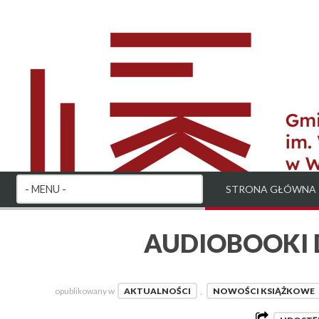
STRONA GŁÓWNA
AUDIOBOOKI D
opublikowany w
AKTUALNOŚCI
,
NOWOŚCI KSIĄŻKOWE