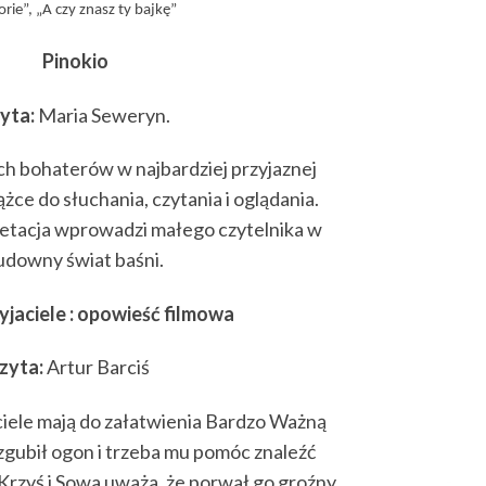
ie”, „A czy znasz ty bajkę”
Pinokio
yta:
Maria Seweryn.
h bohaterów w najbardziej przyjaznej
ążce do słuchania, czytania i oglądania.
etacja wprowadzi małego czytelnika w
udowny świat baśni.
zyjaciele : opowieść filmowa
Archi
zyta:
Artur Barciś
ciele mają do załatwienia Bardzo Ważną
gubił ogon i trzeba mu pomóc znaleźć
Krzyś i Sowa uważa, że porwał go groźny