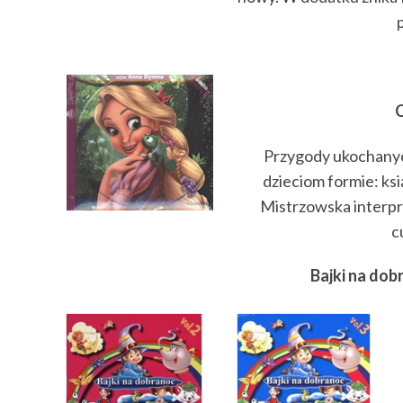
Przygody ukochanyc
dzieciom formie: ksi
Mistrzowska interpr
c
Bajki na dob