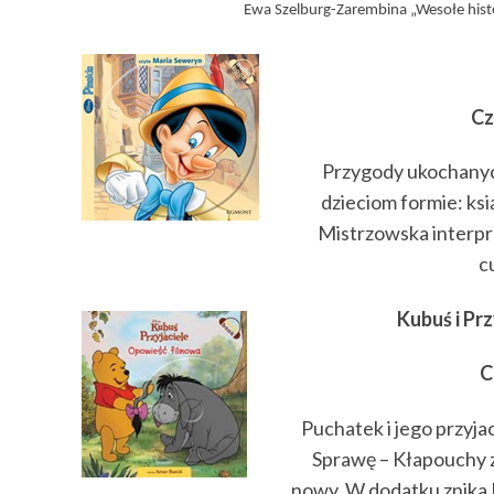
Ewa Szelburg-Zarembina „Wesołe histor
Cz
Przygody ukochanyc
dzieciom formie: ksi
Mistrzowska interpr
c
Kubuś i Pr
C
Puchatek i jego przyja
Sprawę – Kłapouchy z
nowy. W dodatku znika 