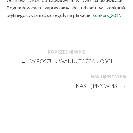
Uczniów szkół podstawowych w Wierzchosławicach i
Bogumiłowicach zapraszamy do udziału w konkursie
pięknego czytania. Szczegóły na plakacie:
konkurs_2019
POPRZEDNI WPIS
←
W POSZUKIWANIU TOŻSAMOŚCI
NASTĘPNY WPIS
NASTĘPNY WPIS
→