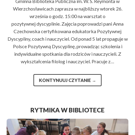
Gminna Biblioteka Publiczna im. W. S. Reymonta w
Wierzchosławicach zaprasza w najbliższy wtorek 26.
września o godz. 15:00 na warsztat o
pozytywnej dyscyplinie. Zajęcia poprowadzi pani Anna
Czechowska certyfikowana edukatorka Pozytywnej
Dyscypliny, coach i nauczyciel. Od ponad 5 lat propaguje w
Polsce Pozytywną Dyscyplinę, prowadząc szkolenia i
indywidualne spotkania dla rodziców i nauczycieli. Z
wykształcenia filolog i nauczyciel. Pracuje z…
KONTYNUUJ CZYTANIE
→
RYTMIKA W BIBLIOTECE